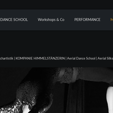
L DANCE SCHOOL
Workshops & Co
PERFORMANCE
M
Bühne
Kirche
im Grünen
uchartistik | KOMPANIE HIMMELSTÄNZERIN | Aerial Dance School | Aerial Silks |
Kleinkunst
Eröffnungsfeiern
Kulturveranstaltungen
Richtfest
Ihre Wünsche
Voraussetzungen